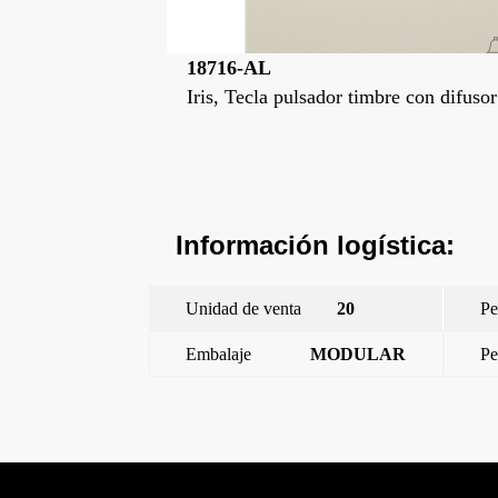
18716-CHL
re con difusor
Iris, Tecla pulsador timbre con difusor
Información logística:
Unidad de venta
20
Pe
Embalaje
MODULAR
Pe
←
Iris, Tecla pulsador timbre