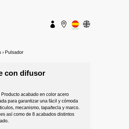


 › Pulsador
re con difusor
or. Producto acabado en color acero
ada para garantizar una fácil y cómoda
ticulos, mecanismo, tapa/tecla y marco.
es así como de 8 acabados distintos
eado.