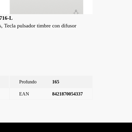
8716-MAL
18716-ODL
is, Tecla pulsador timbre con difusor
Iris, Tecla pul
Profundo
165
EAN
8421870054337
Iris, tecla pulsador timbre, antibacteriano
→