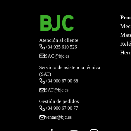
Pro
Mec
Mate
Atención al cliente
Relé
+34
935 610 526
Herr
SAC@bjc.es
Servicio de asistencia técnica
(SAT)
+34
900 67 00 68
SAT@bjc.es
Gestión de pedidos
+34 900 67 00 77
ventas@bjc.es