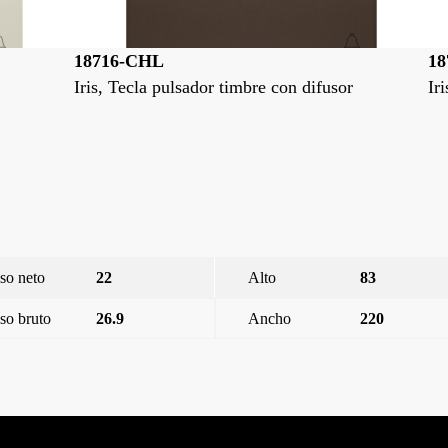
18716-L
1
Iris, Tecla pulsador timbre con difusor
Ir
so neto
22
Alto
83
so bruto
26.9
Ancho
220