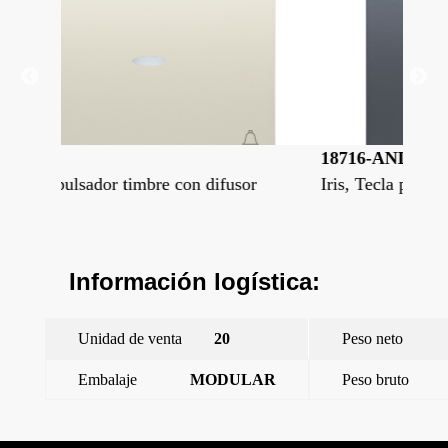
18716-ANL
18
sor
Iris, Tecla pulsador timbre con difusor
Iri
Información logística:
Unidad de venta
20
Peso neto
Embalaje
MODULAR
Peso bruto
←
Iris, Tecla pulsador timbre
Tecla pulsador luz
→