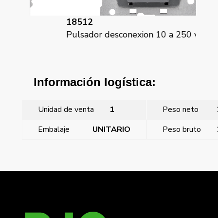
18512
18
Pulsador desconexion 10 a 250 v~
Pu
Información logística:
Unidad de venta
1
Peso neto
Embalaje
UNITARIO
Peso bruto
←
Iris, Tecla pulsador timbre con difusor
Iris, Tecla pulsador timbre
→