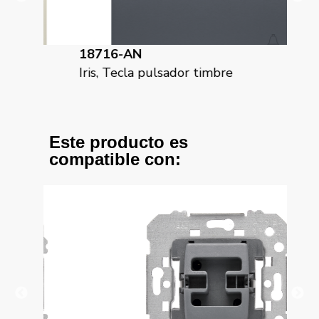
18716-AN
18
Iris, Tecla pulsador timbre
Iri
Este producto es
compatible con: