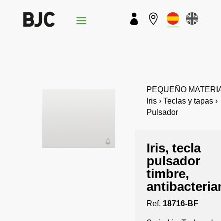


PEQUEÑO MATERIA
Iris › Teclas y tapas ›
Pulsador
Iris, tecla
pulsador
timbre,
antibacteria
Ref.
18716-BF