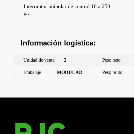
Interruptor unipolar de control 16 a 250
v~
Información logística:
Unidad de venta
2
Peso neto
Embalaje
MODULAR
Peso bruto
←
Style, tecla simple, Platino Metalizado
Style, tecla, símbolo timbre, Platino Metalizado
→