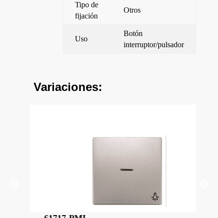
Tipo de
Otros
fijación
Botón
Uso
interruptor/pulsador
Variaciones:
61717-PML
61