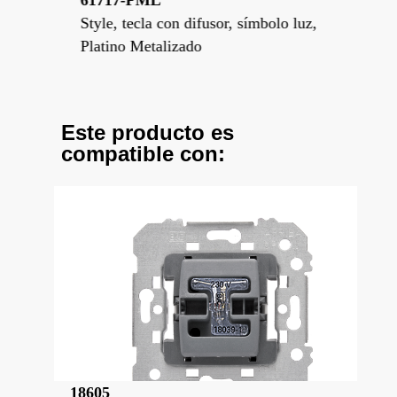
Style, tecla con difusor, símbolo luz,
Sty
Platino Metalizado
Co
Este producto es
compatible con:
18605