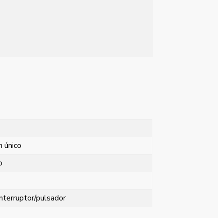
n único
o
nterruptor/pulsador