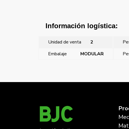
Información logística:
Unidad de venta
2
Pe
Embalaje
MODULAR
Pe
←
Style, tecla, símbolo luz, Platino Metalizado
Pro
Mec
Mate