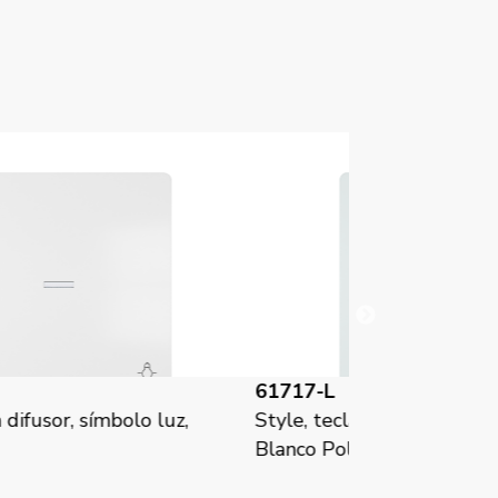
1717-L
61717-CHL
yle, tecla con difusor, símbolo luz,
Style, tecla c
anco Polar
Chocolate