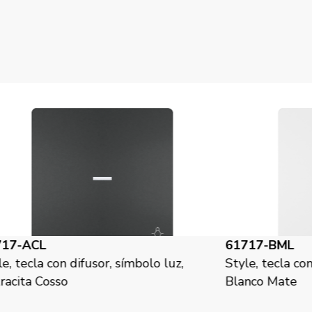
61717-BML
6
z,
Style, tecla con difusor, símbolo luz,
St
Blanco Mate
Bl