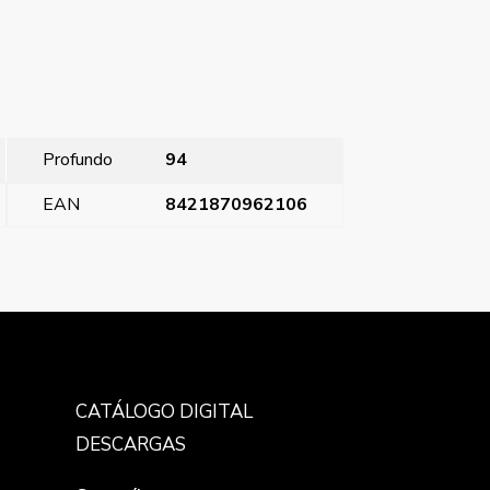
Profundo
94
EAN
8421870962106
Style, tecla bipolar I/O, Platino Metalizado
→
CATÁLOGO DIGITAL
DESCARGAS