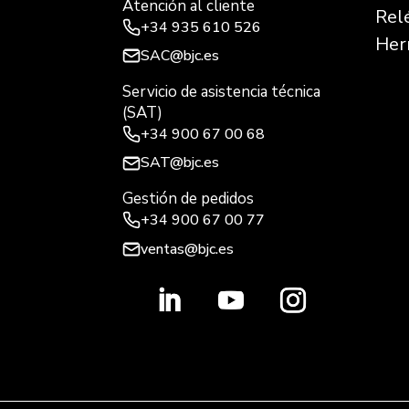
Atención al cliente
Rel
+34
935 610 526
Her
SAC@bjc.es
Servicio de asistencia técnica
(SAT)
+34
900 67 00 68
SAT@bjc.es
Gestión de pedidos
+34 900 67 00 77
ventas@bjc.es