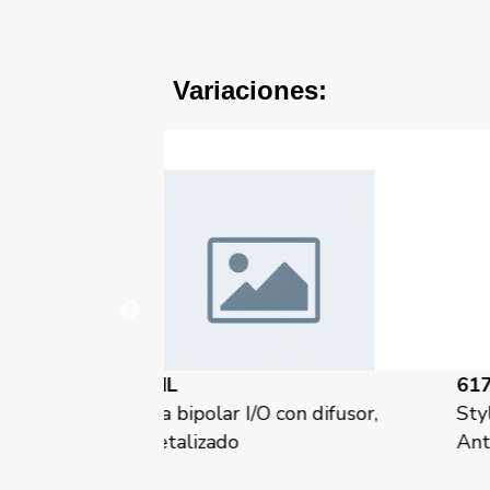
Variaciones:
61717-ACL
 con difusor,
Style, tecla con difusor, símbolo lu
Antracita Cosso