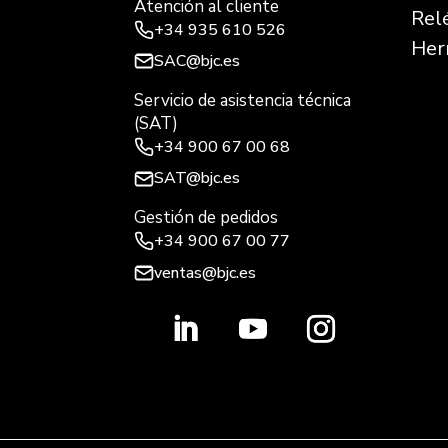
Atención al cliente
Rel
+34
935 610 526
Her
SAC@bjc.es
Servicio de asistencia técnica
(SAT)
+34
900 67 00 68
SAT@bjc.es
Gestión de pedidos
+34 900 67 00 77
ventas@bjc.es