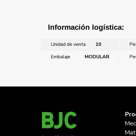
Información logística:
Unidad de venta
10
Pe
Embalaje
MODULAR
Pe
←
Style, tecla simple con difusor, Blanco Polar
Pro
Mec
Mate