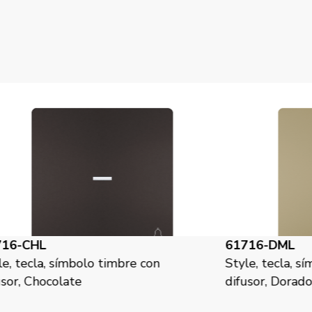
61716-DML
6
Style, tecla, símbolo timbre con
St
difusor, Dorado Malta
di