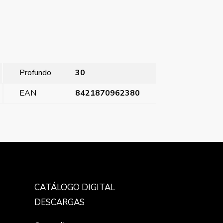
Profundo
30
EAN
8421870962380
yle, tecla con difusor, símbolo luz, Blanco Polar
→
CATÁLOGO DIGITAL
DESCARGAS