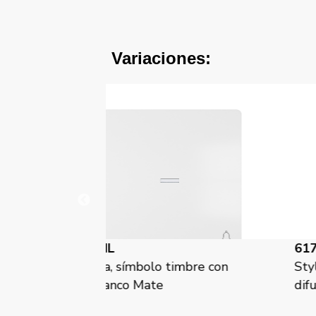
Variaciones:
61716-CHL
timbre con
Style, tecla, símbolo timbre con
difusor, Chocolate