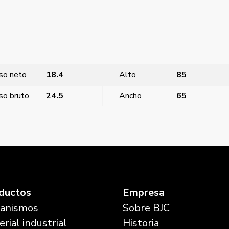
so neto
18.4
Alto
85
so bruto
24.5
Ancho
65
St
ductos
Empresa
anismos
Sobre BJC
rial industrial
Historia