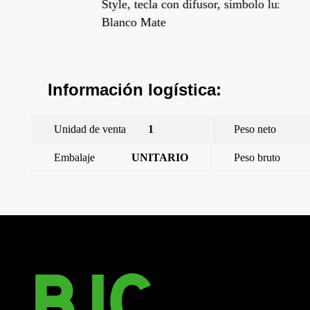
Style, tecla con difusor, símbolo luz,
Sty
Blanco Mate
Ma
Información logística:
Unidad de venta
1
Peso neto
Embalaje
UNITARIO
Peso bruto
←
Style, tecla, símbolo timbre, Blanco Mate
Style, tecla, símbolo luz, Blanco Mate
→