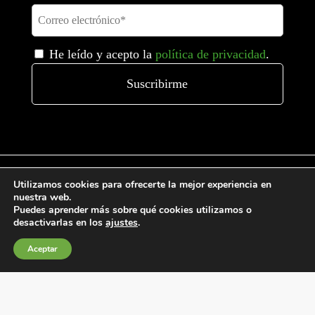
He leído y acepto la
política de privacidad
.
Utilizamos cookies para ofrecerte la mejor experiencia en
nuestra web.
Puedes aprender más sobre qué cookies utilizamos o
Condiciones generales de venta
desactivarlas en los
ajustes
.
Política de Cookies
Aceptar
Política de privacidad
Política de Calidad
Canales de información
Condiciones de Uso del Sitio Web