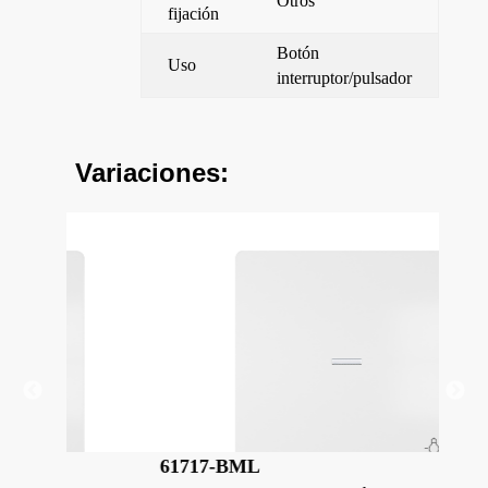
Otros
fijación
Botón
Uso
interruptor/pulsador
Variaciones:
61717-BML
61