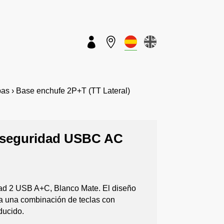


s › Base enchufe 2P+T (TT Lateral)
e seguridad USBC AC
dad 2 USB A+C, Blanco Mate. El diseño
a una combinación de teclas con
ducido.