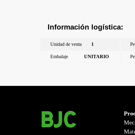
Información logística:
Unidad de venta
1
Pe
Embalaje
UNITARIO
Pe
←
Style, tapa base enchufe seguridad USBC AC PD, 
Pro
Mec
Mate