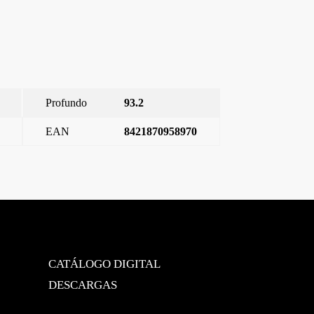
Profundo
93.2
EAN
8421870958970
a base enchufe seguridad USBC AC PD, Blanco Polar
→
CATÁLOGO DIGITAL
DESCARGAS