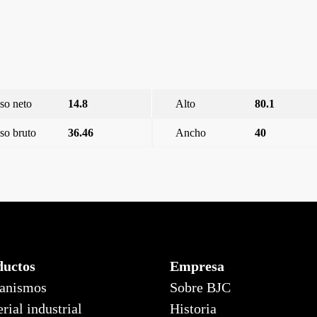
so neto
14.8
Alto
80.1
so bruto
36.46
Ancho
40
Negro Mate
Style, tap
ductos
Empresa
anismos
Sobre BJC
rial industrial
Historia