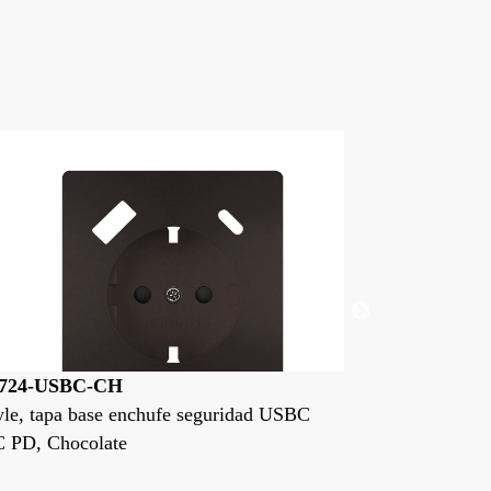
1724-USBC-DM
61724-USBC
yle, tapa base enchufe seguridad USBC
Style, tapa ba
C PD, Dorado Malta
AC PD, Negro