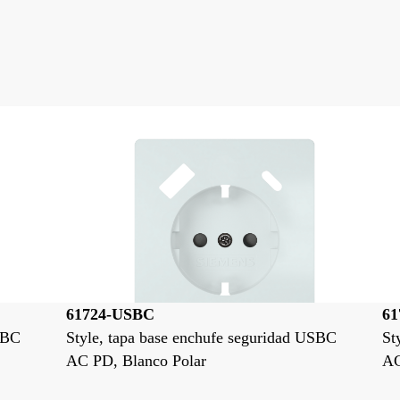
61724-USBC-CH
6
USBC
Style, tapa base enchufe seguridad USBC
St
AC PD, Chocolate
A