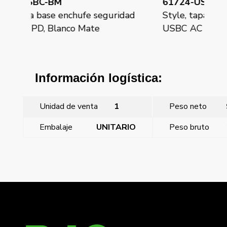
61724-USBC
61
dad
Style, tapa base enchufe seguridad
Sty
USBC AC PD, Blanco Polar
US
Información logística:
Unidad de venta
1
Peso neto
Embalaje
UNITARIO
Peso bruto
←
Style, marco de 3 elementos, Blanco Polar
Style, tapa base enchufe seguridad USBC AC PD,
Chocolate
→