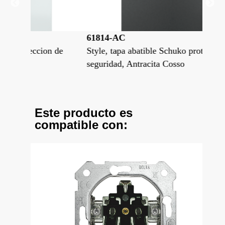
61814-AC
61
on de
Style, tapa abatible Schuko proteccion de
Sty
seguridad, Antracita Cosso
seg
Este producto es
compatible con: