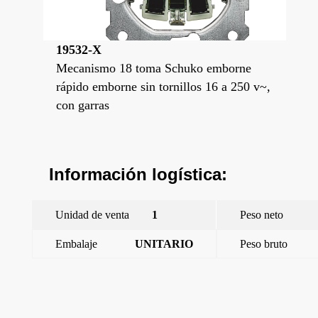
19532-X
Mecanismo 18 toma Schuko emborne
rápido emborne sin tornillos 16 a 250 v~,
con garras
Información logística:
Unidad de venta
1
Peso neto
Embalaje
UNITARIO
Peso bruto
←
Style, tapa abatible Schuko proteccion de seguridad,
etiqueta indicador de servicio Dorado Malta
Style, tapa abatible Schuko proteccion de seguridad, etiqueta