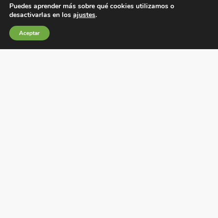
Puedes aprender más sobre qué cookies utilizamos o
desactivarlas en los
ajustes
.
Aceptar
Condiciones generales de venta
Política de Cookies
Política de privacidad
Política de Calidad
Canales de información
Condiciones de Uso del Sitio Web
Fábrica Electrotécnica Josa, S.A.
Avenida de la Llana 95-105, 08191, Rubí (Barcelona), España
C.I.F. A08074767 – Registro Mercantil de Barcelona,
Tomo/I.R.U.S. 1000287840161, Folio 48, Hoja B 44906,
Inscripción 195