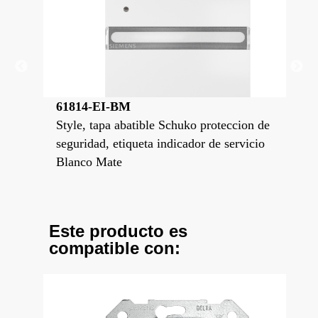
61814-EI-BM
61
ion de
Style, tapa abatible Schuko proteccion de
Sty
vicio
seguridad, etiqueta indicador de servicio
seg
Blanco Mate
Dor
Este producto es
compatible con: