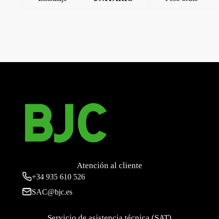
←
Style, tapa abatible Schuko proteccion de seguridad,
etiqueta indicador de servicio Dorado Malta
Style, tapa abatible Schuko proteccion de seguridad, Platino
Metalizado
→
Atención al cliente
+34
935 610 526
SAC@bjc.es
Servicio de asistencia técnica (SAT)