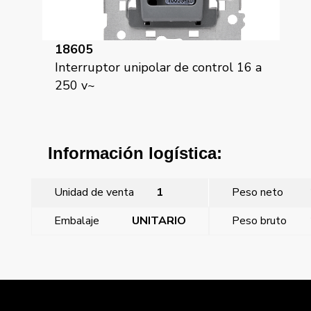
18605
Interruptor unipolar de control 16 a
250 v~
Información logística:
Unidad de venta
1
Peso neto
Embalaje
UNITARIO
Peso bruto
←
Miro, tecla simple, Negro Mate
Miro, tecla, símbolo timbre, Negro Mate
→