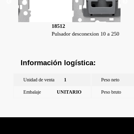
18512
18
Pulsador desconexion 10 a 250 v~
Pul
Información logística:
Unidad de venta
1
Peso neto
Embalaje
UNITARIO
Peso bruto
←
Miro, tecla simple con difusor, Negro Mate
Miro, tecla, símbolo timbre con difusor, Negro Mate
→