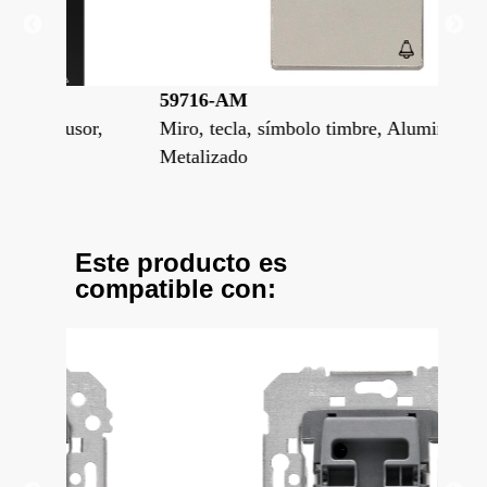
59716-AM
59
sor,
Miro, tecla, símbolo timbre, Aluminio
Mir
Metalizado
Este producto es
compatible con: