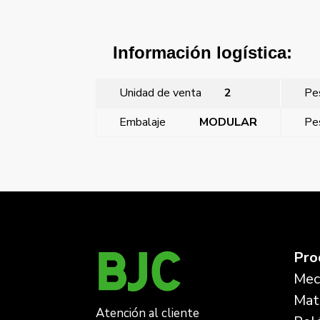
Información logística:
Unidad de venta
2
Pe
Embalaje
MODULAR
Pe
←
Miro, tecla con difusor, símbolo luz, Aluminio 
Pro
Mec
Mate
Atención al cliente