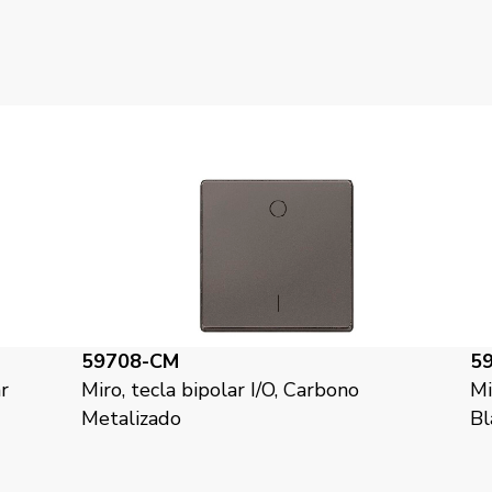
59708-C
5
Miro, tecla bipolar I/O, embellecedor,
Mi
Blanco Polar
Ca