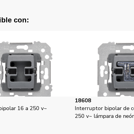
ible con:
18608
bipolar 16 a 250 v~
Interruptor bipolar de c
250 v~ lámpara de neón