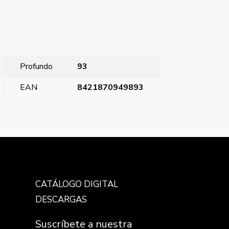
Profundo
93
EAN
8421870949893
cla bipolar I/O con difusor, Aluminio Metalizado
→
CATÁLOGO DIGITAL
DESCARGAS
Suscríbete a nuestra