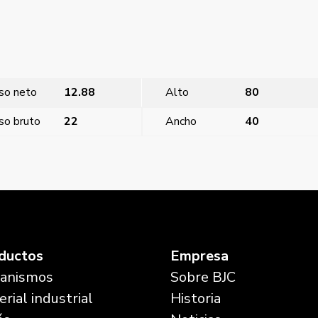
so neto
12.88
Alto
80
so bruto
22
Ancho
40
Metalizado
Miro, te
ductos
Empresa
anismos
Sobre BJC
rial industrial
Historia