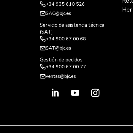
Rel
+34
935 610 526
Her
SAC@bjc.es
Servicio de asistencia técnica
(SAT)
+34
900 67 00 68
SAT@bjc.es
Gestión de pedidos
+34 900 67 00 77
ventas@bjc.es