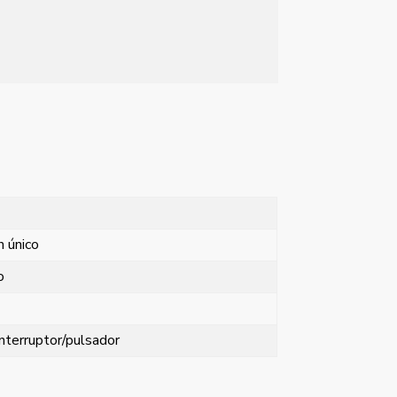
n único
o
nterruptor/pulsador