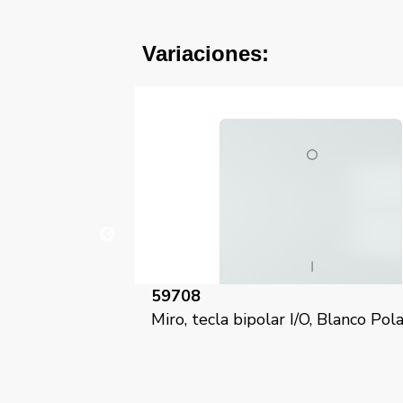
Variaciones:
59708-CM
, Blanco Polar
Miro, tecla bipolar I/O, Carbono
Metalizado