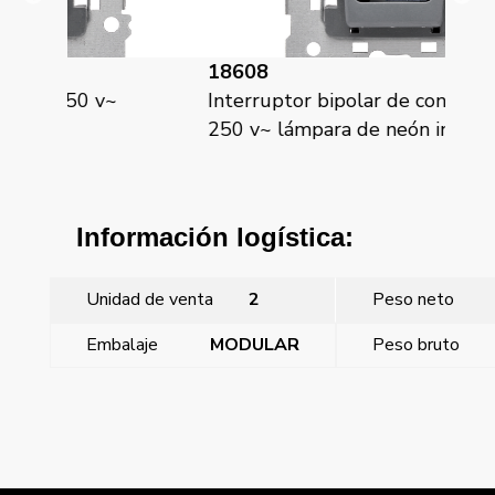
18608
18
Interruptor bipolar de control 16 a
Int
250 v~ lámpara de neón incorporada
Información logística:
Unidad de venta
2
Peso neto
Embalaje
MODULAR
Peso bruto
←
Miro, tecla con difusor, símbolo luz, Carbono
Metalizado
Miro, tecla bipolar I/O con difusor, Carbono Metalizado
→