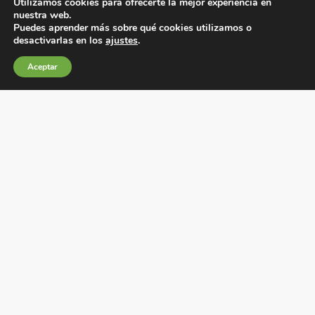
Utilizamos cookies para ofrecerte la mejor experiencia en
nuestra web.
Puedes aprender más sobre qué cookies utilizamos o
desactivarlas en los
ajustes
.
Condiciones generales de venta
Aceptar
Política de Cookies
Política de privacidad
Política de Calidad
Canales de información
Condiciones de Uso del Sitio Web
Fábrica Electrotécnica Josa, S.A.
Avenida de la Llana 95-105, 08191, Rubí (Barcelona),
España
C.I.F. A08074767 – Registro Mercantil de Barcelona,
Tomo/I.R.U.S. 1000287840161, Folio 48, Hoja B 44906,
Inscripción 195