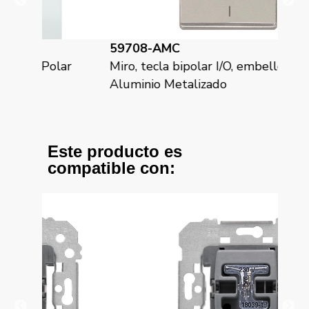
59708-AMC
59
olar
Miro, tecla bipolar I/O, embellecedor,
Mir
Aluminio Metalizado
Bla
Este producto es
compatible con: