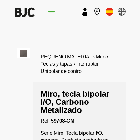


PEQUEÑO MATERIAL › Miro ›
Teclas y tapas › Interruptor
Unipolar de control
Miro, tecla bipolar
I/O, Carbono
Metalizado
Ref.
59708-CM
Serie Miro. Tecla bipolar I/O,