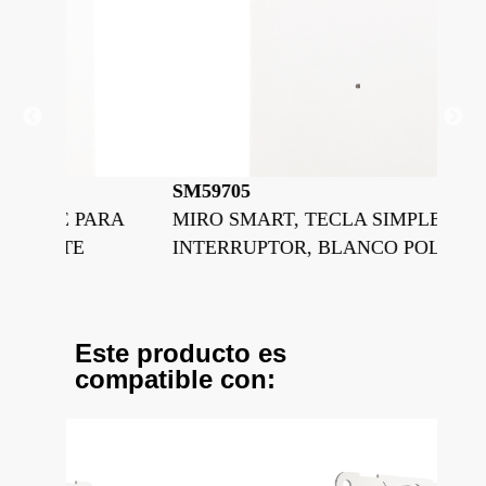
SM59705
SM
PARA
MIRO SMART, TECLA SIMPLE PARA
MI
INTERRUPTOR, BLANCO POLAR
IN
Este producto es
compatible con: