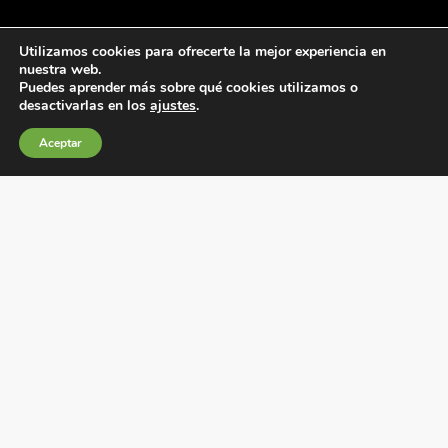
Utilizamos cookies para ofrecerte la mejor experiencia en
nuestra web.
Puedes aprender más sobre qué cookies utilizamos o
desactivarlas en los
ajustes
.
Condiciones generales de venta
Aceptar
Política de Cookies
Política de privacidad
Política de Calidad
Canales de información
Condiciones de Uso del Sitio Web
Fábrica Electrotécnica Josa, S.A.
Avenida de la Llana 95-105, 08191, Rubí (Barcelona), España
C.I.F. A08074767 – Registro Mercantil de Barcelona,
Tomo/I.R.U.S. 1000287840161, Folio 48, Hoja B 44906,