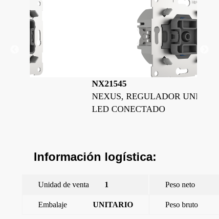
NX21545
NX
NEXUS, REGULADOR UNIVERSAL
NE
LED CONECTADO
CO
Información logística:
Unidad de venta
1
Peso neto
Embalaje
UNITARIO
Peso bruto