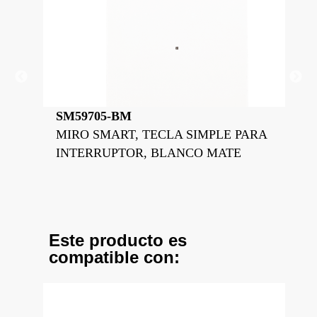
SM59705-BM
SM
PARA
MIRO SMART, TECLA SIMPLE PARA
MI
INTERRUPTOR, BLANCO MATE
IN
Este producto es
compatible con: