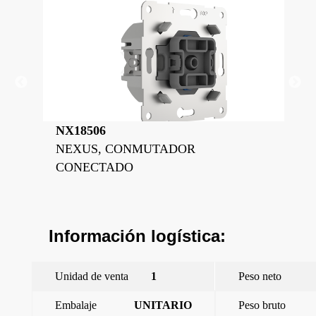
NX18506
NX
PARA
NEXUS, CONMUTADOR
NE
R
CONECTADO
Información logística:
Unidad de venta
1
Peso neto
Embalaje
UNITARIO
Peso bruto