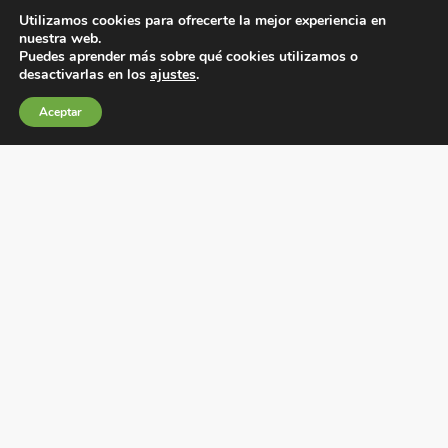
Suscríbete a nuestra newsletter
Utilizamos cookies para ofrecerte la mejor experiencia en
nuestra web.
Puedes aprender más sobre qué cookies utilizamos o
desactivarlas en los
ajustes
.
He leído y acepto la
política de privacidad
.
Aceptar
Condiciones generales de venta
Política de Cookies
Política de privacidad
Política de Calidad
Canales de información