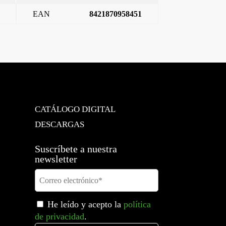
EAN
8421870958451
LA SIMPLE,SUPERFICIE,’1-2′,BLANCO POLAR
→
CATÁLOGO DIGITAL
DESCARGAS
Suscríbete a nuestra
newsletter
He leído y acepto la
política
de privacidad
.