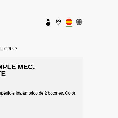


 y tapas
MPLE MEC.
TE
uperficie inalámbrico de 2 botones. Color