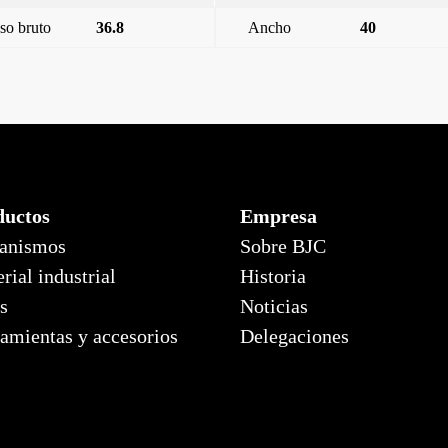
so bruto
36.8
Ancho
40
ICE,BLANCO MATE
MIRO SMART, TEC
ductos
Empresa
anismos
Sobre BJC
rial industrial
Historia
s
Noticias
amientas y accesorios
Delegaciones