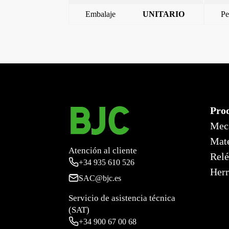
Embalaje
UNITARIO
Pe
←
MIRO SMART, TECLA SIMPLE MEC. SUPERF
Pro
Mec
Mate
Atención al cliente
Relé
+34
935 610 526
Herr
SAC@bjc.es
Servicio de asistencia técnica
(SAT)
+34
900 67 00 68