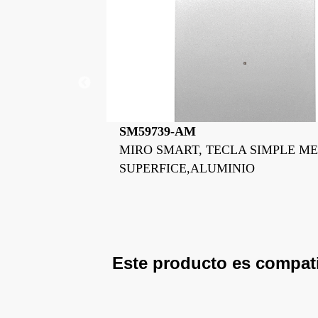
SM59739-BM
CLA SIMPLE MEC.
MIRO SMART, TECLA SIMPL
MINIO
SUPERFICE,BLANCO MATE
Este producto es compat