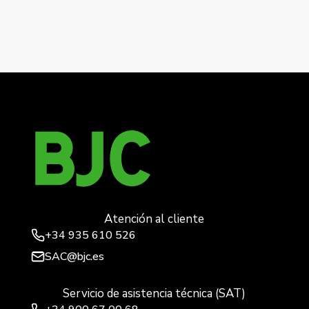
←
NEXUS, PULSADOR DOBLE INALAMBRICO
CONECTADO, COLOR BLANCO
MIRO SMART, TECLA SIMPLE MEC.
SUPERFICE,CARBONO
→
Atención al cliente
+34
935 610 526
SAC@bjc.es
Servicio de asistencia técnica (SAT)