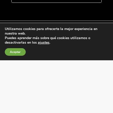
Utilizamos cookies para ofrecerte la mejor experiencia en
nuestra web.
Puedes aprender más sobre qué cookies utilizamos o
Condiciones generales de venta
desactivarlas en los
ajustes
.
Política de Cookies
Aceptar
Política de privacidad
Política de Calidad
Canales de información
Condiciones de Uso del Sitio Web
Fábrica Electrotécnica Josa, S.A.
Avenida de la Llana 95-105, 08191, Rubí (Barcelona),
España