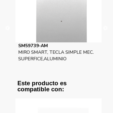
SM59739-BM
SM
MEC.
MIRO SMART, TECLA SIMPLE MEC.
MI
SUPERFICE,BLANCO MATE
SU
Este producto es
compatible con: