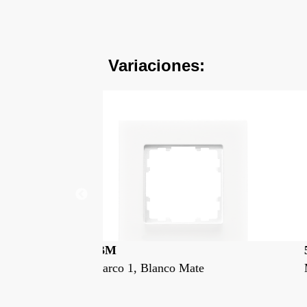
Variaciones:
59002-BM
ate
Miro, marco 2, Blanco Mate