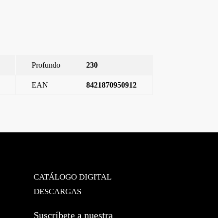
Profundo
230
EAN
8421870950912
Miro, marco 4, Blanco Mate
→
CATÁLOGO DIGITAL
DESCARGAS
Suscríbete a nuestra