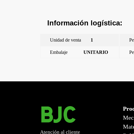
Información logística:
Unidad de venta
1
Pe
Embalaje
UNITARIO
Pe
←
Miro, marco 2, Blanco Mate
Pro
Mec
Mate
Atención al cliente