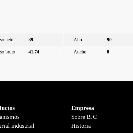
so neto
39
Alto
90
so bruto
41.74
Ancho
8
ductos
Empresa
anismos
Sobre BJC
rial industrial
Historia