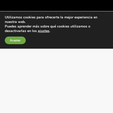
Utilizamos cookies para ofrecerte la mejor experiencia en
nuestra web.
Puedes aprender más sobre qué cookies utilizamos o
desactivarlas en los
ajustes
.
Condiciones generales de venta
Aceptar
Política de Cookies
Política de privacidad
Política de Calidad
Canales de información
Condiciones de Uso del Sitio Web
Fábrica Electrotécnica Josa, S.A.
Avenida de la Llana 95-105, 08191, Rubí (Barcelona), España
C.I.F. A08074767 – Registro Mercantil de Barcelona,
Tomo/I.R.U.S. 1000287840161, Folio 48, Hoja B 44906,