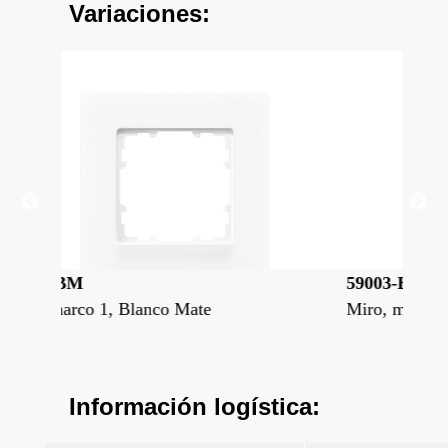
Variaciones:
59003-BM
59
Miro, marco 3, Blanco Mate
Mir
Información logística: