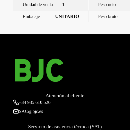
Unidad de venta
1
Peso neto
Embalaje
UNITARIO
Peso bruto
←
Miro, marco 1, Blanco Mate
Miro, marco 3, Blanco Mate
→
Atención al cliente
+34
935 610 526
SAC@bjc.es
Servicio de asistencia técnica (SAT)