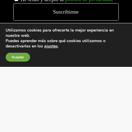
Utilizamos cookies para ofrecerte la mejor experiencia en
nuestra web.
Puedes aprender más sobre qué cookies utilizamos o
desactivarlas en los
ajustes
.
Aceptar
Condiciones generales de venta
Política de Cookies
Política de privacidad
Política de Calidad
Canales de información
Condiciones de Uso del Sitio Web
Fábrica Electrotécnica Josa, S.A.