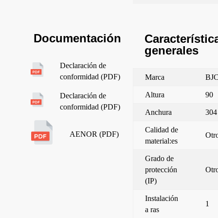
Documentación
Característic
generales
Declaración de
conformidad (PDF)
Marca
BJ
Altura
90
Declaración de
conformidad (PDF)
Anchura
304
Calidad de
AENOR (PDF)
Otr
material:es
Grado de
protección
Otr
(IP)
Instalación
1
a ras