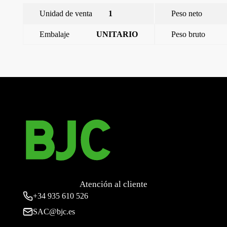
Unidad de venta
1
Peso neto
Embalaje
UNITARIO
Peso bruto
←
Mega, marco de 4 elementos horizontal, blanco satin
Mega, marco de 4 elementos horizontal, dorado malta
→
Atención al cliente
+34
935 610 526
SAC@bjc.es