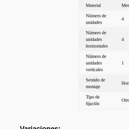
Material
Met
Número de
4
unidades
Número de
unidades
4
horizontales
Número de
unidades
1
verticales
Sentido de
Hor
montaje
Tipo de
Otr
fijación
Variaciones: