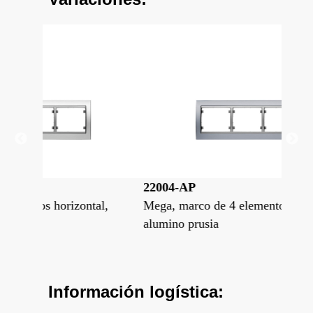
22004-AP
22
tal,
Mega, marco de 4 elementos horizontal,
Meg
alumino prusia
bla
Información logística: