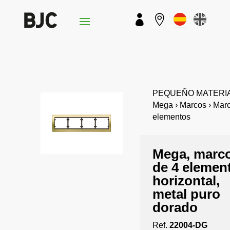


PEQUEÑO MATERIA
Mega › Marcos › Mar
elementos
Mega, marc
de 4 elemen
horizontal,
metal puro
dorado
Ref.
22004-DG