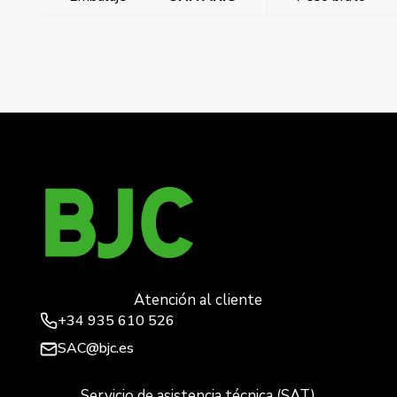
←
Mega, marco de 4 elementos horizontal, marron
mocca cosso
Mega, marco de 4 elementos horizontal, negro ebano
cosso
→
Atención al cliente
+34
935 610 526
SAC@bjc.es
Servicio de asistencia técnica (SAT)