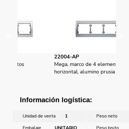
22004-AP
2
Mega, marco de 4 elementos
Me
horizontal, alumino prusia
ho
Información logística:
Unidad de venta
1
Peso neto
Embalaje
UNITARIO
Peso bruto