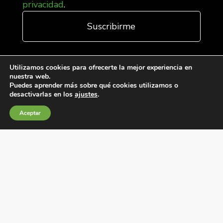
privacidad
.
Utilizamos cookies para ofrecerte la mejor experiencia en
nuestra web.
Puedes aprender más sobre qué cookies utilizamos o
desactivarlas en los
ajustes
.
Aceptar
Condiciones generales de venta
Política de Cookies
Política de privacidad
Política de Calidad
Canales de información
Condiciones de Uso del Sitio Web