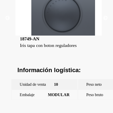
18749-AN
18
Iris tapa con boton reguladores
Iri
Información logística:
Unidad de venta
10
Peso neto
Embalaje
MODULAR
Peso bruto
←
Iris, Tapa y boton para termostato electronico
Iris tapa con boton reguladores
→