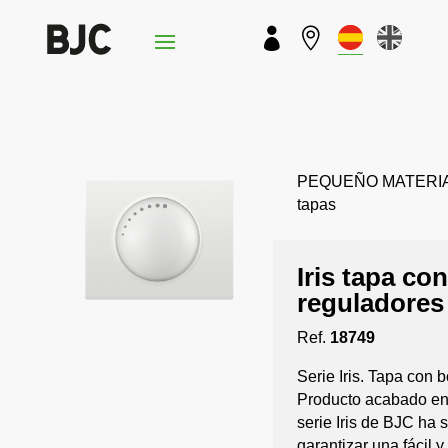


PEQUEÑO MATERIAL › 
tapas
Iris tapa co
reguladores
Ref.
18749
Serie Iris. Tapa con 
Producto acabado en 
serie Iris de BJC ha 
garantizar una fácil 