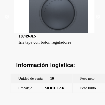
18749-AN
18
Iris tapa con boton reguladores
Iri
Información logística:
Unidad de venta
10
Peso neto
Embalaje
MODULAR
Peso bruto
←
Iris tapa con boton reguladores
Iris tapa con boton reguladores
→