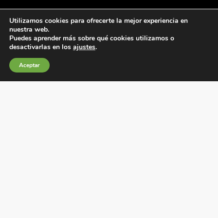
Utilizamos cookies para ofrecerte la mejor experiencia en
nuestra web.
Puedes aprender más sobre qué cookies utilizamos o
desactivarlas en los
ajustes
.
Condiciones generales de venta
Aceptar
Política de Cookies
Política de privacidad
Política de Calidad
Canales de información
Condiciones de Uso del Sitio Web
Fábrica Electrotécnica Josa, S.A.
Avenida de la Llana 95-105, 08191, Rubí (Barcelona), España
C.I.F. A08074767 – Registro Mercantil de Barcelona,
Tomo/I.R.U.S. 1000287840161, Folio 48, Hoja B 44906,
Inscripción 195