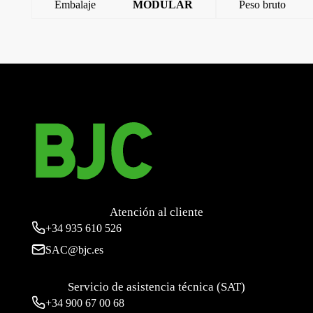
Embalaje
MODULAR
Peso bruto
←
Iris, Juego teclas conmutador – pulsador
Iris, Juego teclas conmutador – pulsador
→
Atención al cliente
+34
935 610 526
SAC@bjc.es
Servicio de asistencia técnica (SAT)
+34
900 67 00 68