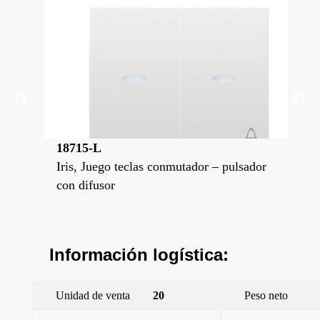
18715-L
18
sador
Iris, Juego teclas conmutador – pulsador
Iri
con difusor
con
Información logística:
Unidad de venta
20
Peso neto