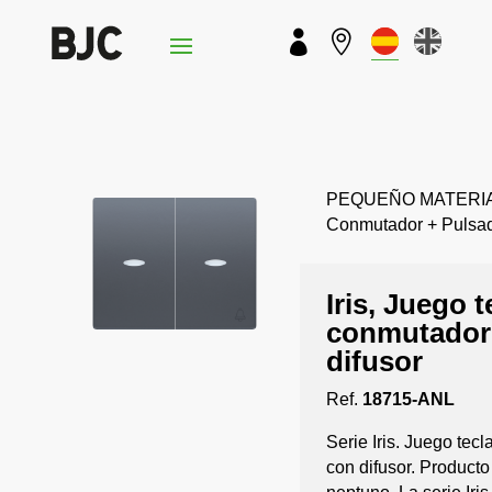


PEQUEÑO MATERIAL › 
Conmutador + Pulsa
Iris, Juego t
conmutador 
difusor
Ref.
18715-ANL
Serie Iris. Juego tec
con difusor. Product