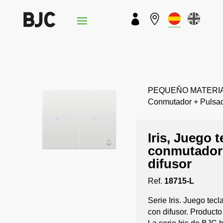


PEQUEÑO MATERIAL › 
Conmutador + Pulsa
Iris, Juego t
conmutador 
difusor
Ref.
18715-L
Serie Iris. Juego tec
con difusor. Product