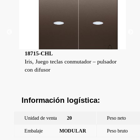
18715-CHL
18
sador
Iris, Juego teclas conmutador – pulsador
Iri
con difusor
con
Información logística:
Unidad de venta
20
Peso neto
Embalaje
MODULAR
Peso bruto