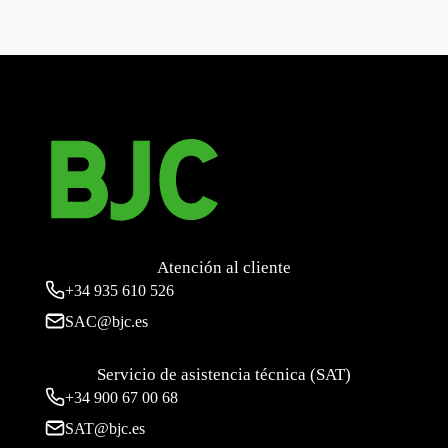
←
Iris, Juego teclas conmutador – pulsador con difusor
Iris, Juego teclas conmutador – pulsador
→
Atención al cliente
+34
935 610 526
SAC@bjc.es
Servicio de asistencia técnica (SAT)
+34
900 67 00 68
SAT@bjc.es