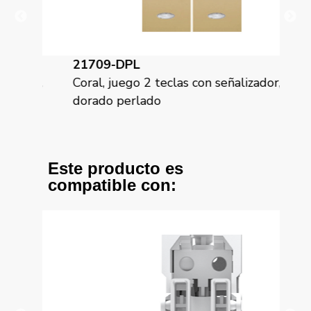
21709-DPL
21
ador,
Coral, juego 2 teclas con señalizador,
Cor
dorado perlado
gri
Este producto es
compatible con: