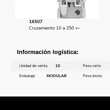
16507
16
Cruzamiento 10 a 250 v~
Int
Información logística:
Unidad de venta
10
Peso neto
Embalaje
MODULAR
Peso bruto
←
Coral, juego 2 teclas, plata luna
Coral, tecla pulsador timbre, blanco
→