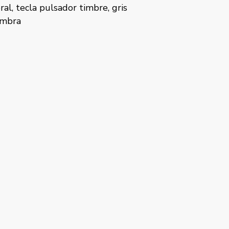
ral, tecla pulsador timbre, plata
Coral, tecla 
na
perlado