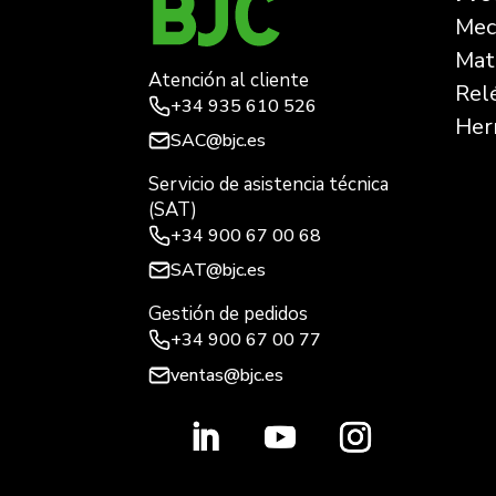
Mec
Mate
Atención al cliente
Rel
+34
935 610 526
Her
SAC@bjc.es
Servicio de asistencia técnica
(SAT)
+34
900 67 00 68
SAT@bjc.es
Gestión de pedidos
+34 900 67 00 77
ventas@bjc.es