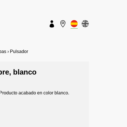


as › Pulsador
bre, blanco
. Producto acabado en color blanco.