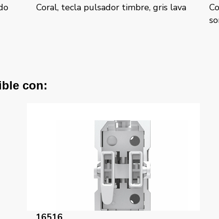
lava
Coral, tecla pulsador timbre, gris
Co
sombra
lu
ible con:
16516