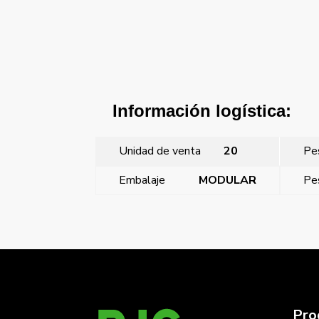
Información logística:
Unidad de venta
20
Pe
Embalaje
MODULAR
Pe
←
Coral, juego 2 teclas con señalizador, plata lu
Pro