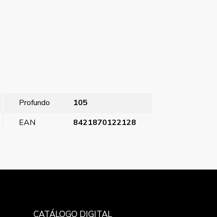
Profundo
105
EAN
8421870122128
Coral, tecla pulsador timbre, dorado perlado
→
CATÁLOGO DIGITAL