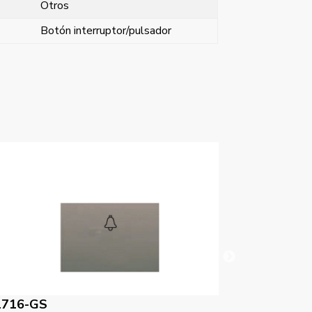
Otros
Botón interruptor/pulsador
1716-PL
21716-DP