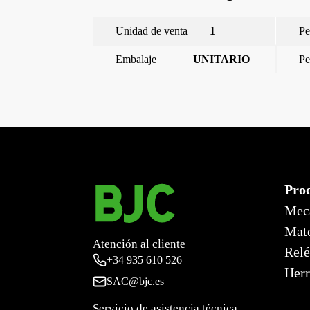
Unidad de venta
1
Pe
Embalaje
UNITARIO
Pe
←
Style, marco de 2 elementos, Blanco Polar
Pro
Mec
Mate
Atención al cliente
Relé
+34
935 610 526
Herr
SAC@bjc.es
Servicio de asistencia técnica