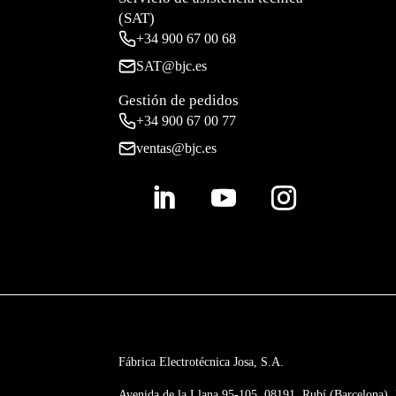
(SAT)
+34
900 67 00 68
SAT@bjc.es
Gestión de pedidos
+34 900 67 00 77
ventas@bjc.es
Fábrica Electrotécnica Josa, S.A.
Avenida de la Llana 95-105, 08191, Rubí (Barcelona),