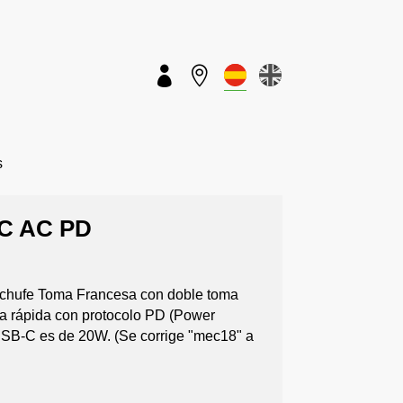


s
BC AC PD
chufe Toma Francesa con doble toma
 rápida con protocolo PD (Power
USB-C es de 20W. (Se corrige "mec18" a