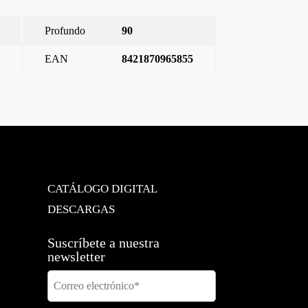
Profundo
90
EAN
8421870965855
Style, tapa base enchufe seguridad, Antracita Cosso
→
CATÁLOGO DIGITAL
DESCARGAS
Suscríbete a nuestra
newsletter