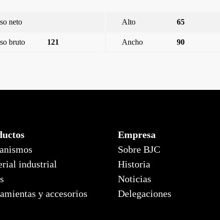
so neto
Alto
65
so bruto
121
Ancho
90
ductos
Empresa
anismos
Sobre BJC
rial industrial
Historia
s
Noticias
amientas y accesorios
Delegaciones