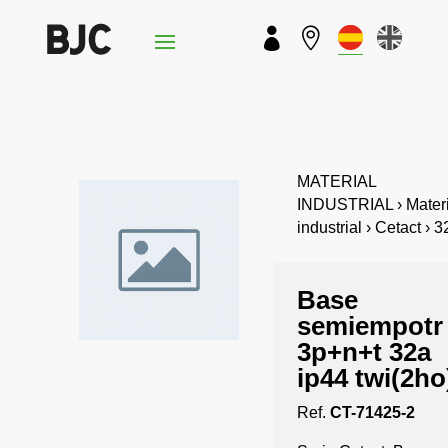


MATERIAL
INDUSTRIAL › Materi
industrial › Cetact › 
Base
semiempotr
3p+n+t 32a
ip44 twi(2ho
Ref.
CT-71425-2