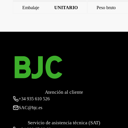
Embalaje
UNITARIO
Peso bruto
←
Base empotrar 3p+n+t 32a ip44 tw(10 hor)
Base empotrar 3p+n+t 32a ip44 twi(3 hor)
→
Atención al cliente
+34
935 610 526
SAC@bjc.es
Servicio de asistencia técnica (SAT)