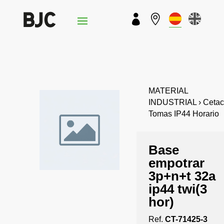


MATERIAL
INDUSTRIAL › Cetact
Tomas IP44 Horario
Base
empotrar
3p+n+t 32a
ip44 twi(3
hor)
Ref.
CT-71425-3