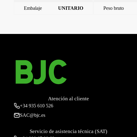
Embalaje
UNITARIO
Peso bruto
←
Base semiempotr 3p+n+t 32a ip44 twi(2ho)
Base empotrar 3p+n+t 32a ip44 twi(5 hor)
→
Atención al cliente
+34
935 610 526
SAC@bjc.es
Servicio de asistencia técnica (SAT)