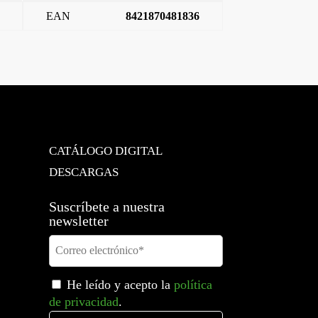
EAN
8421870481836
Base mural 16a 3p+n+t (4 horas)
→
CATÁLOGO DIGITAL
DESCARGAS
Suscríbete a nuestra
newsletter
He leído y acepto la
política
de privacidad
.