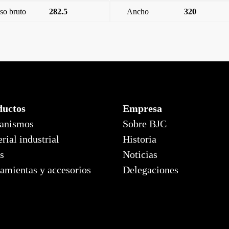
so bruto
282.5
Ancho
320
ductos
Empresa
anismos
Sobre BJC
rial industrial
Historia
s
Noticias
amientas y accesorios
Delegaciones