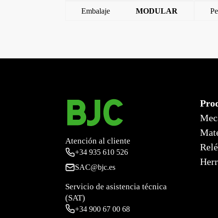
Embalaje
MODULAR
Pe
←
Base conectora 32a 3p+t (9 horas)
Pro
Mec
Mate
Atención al cliente
Relé
+34
935 610 526
Herr
SAC@bjc.es
Servicio de asistencia técnica
(SAT)
+34
900 67 00 68