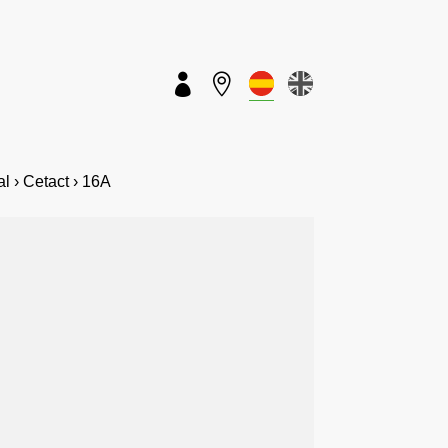


 › Cetact › 16A