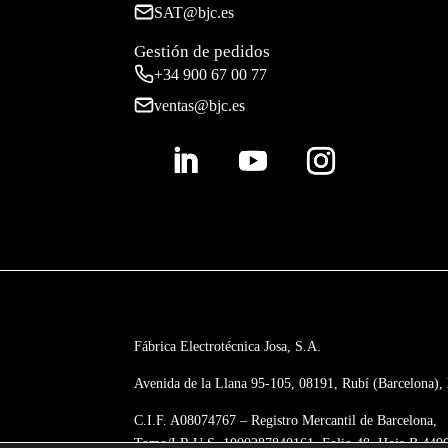
SAT@bjc.es
Gestión de pedidos
+34 900 67 00 77
ventas@bjc.es
Fábrica Electrotécnica Josa, S.A.
Avenida de la Llana 95-105, 08191, Rubí (Barcelona),
C.I.F. A08074767 – Registro Mercantil de Barcelona,
Tomo/I.R.U.S. 1000287840161, Folio 48, Hoja B 449