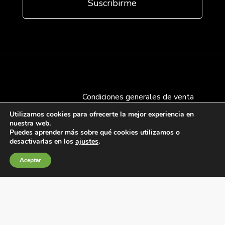
Condiciones generales de venta
Política de Cookies
Utilizamos cookies para ofrecerte la mejor experiencia en
nuestra web.
Política de privacidad
Puedes aprender más sobre qué cookies utilizamos o
Política de Calidad
desactivarlas en los
ajustes
.
Canales de información
Aceptar
Condiciones de Uso del Sitio Web
Fábrica Electrotécnica Josa, S.A.
Avenida de la Llana 95-105, 08191, Rubí (Barcelona),