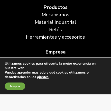
Productos
Mecanismos
Material industrial
Relés
Herramientas y accesorios
Empresa
Sobre BJC
Utilizamos cookies para ofrecerte la mejor experiencia en
Historia
nuestra web.
Puedes aprender más sobre qué cookies utilizamos o
Noticias
desactivarlas en los
ajustes
.
Delegaciones
Aceptar
CATÁLOGO DIGITAL
DESCARGAS