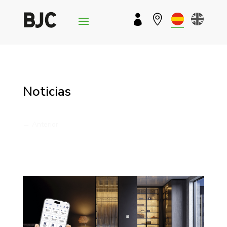


Noticias
←
Anterior