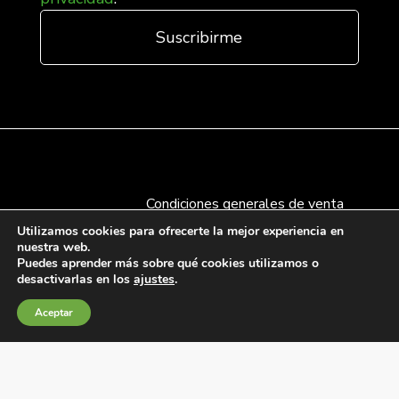
Condiciones generales de venta
Política de Cookies
Utilizamos cookies para ofrecerte la mejor experiencia en
nuestra web.
Política de privacidad
Puedes aprender más sobre qué cookies utilizamos o
Política de Calidad
desactivarlas en los
ajustes
.
Canales de información
Aceptar
Condiciones de Uso del Sitio Web
Fábrica Electrotécnica Josa, S.A.