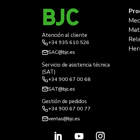
Pro
Mec
Mate
Atención al cliente
Rel
+34
935 610 526
Her
SAC@bjc.es
Servicio de asistencia técnica
(SAT)
+34
900 67 00 68
SAT@bjc.es
Gestión de pedidos
+34 900 67 00 77
ventas@bjc.es