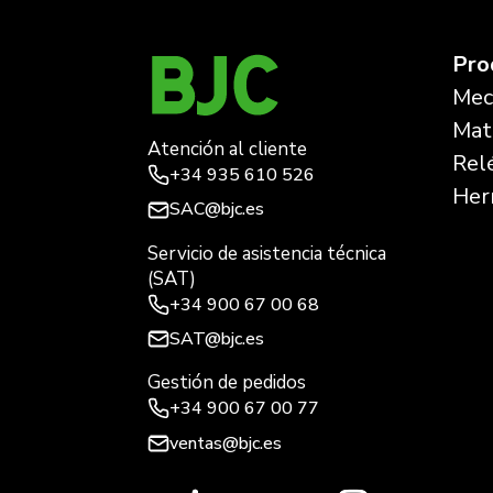
Pro
Mec
Mate
Atención al cliente
Rel
+34
935 610 526
Her
SAC@bjc.es
Servicio de asistencia técnica
(SAT)
+34
900 67 00 68
SAT@bjc.es
Gestión de pedidos
+34 900 67 00 77
ventas@bjc.es