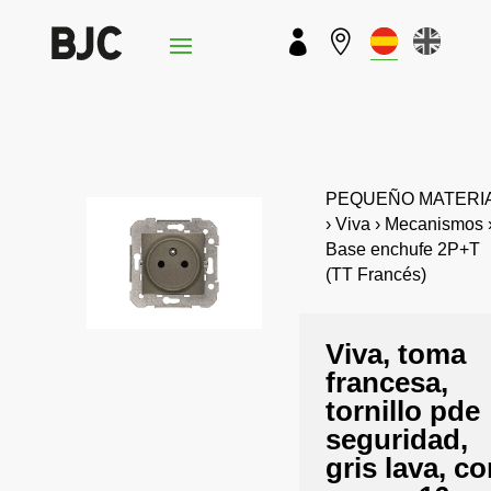


PEQUEÑO MATERI
› Viva › Mecanismos 
Base enchufe 2P+T
(TT Francés)
Viva, toma
francesa,
tornillo pde
seguridad,
gris lava, c