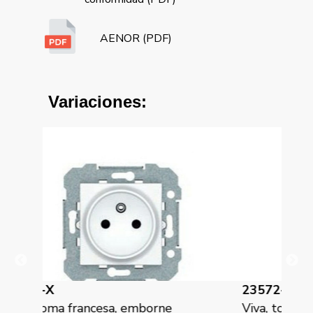
AENOR (PDF)
Variaciones:
23572-PLX
23
Viva, toma francesa, tornillo
Viv