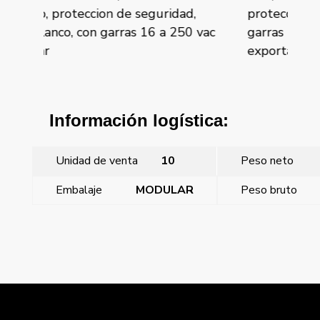
,
proteccion seguridad, plata luna, con
tor
0 vac
garras 16 a 250 vac sólo para
Viv
exporta
sól
Información logística:
Unidad de venta
10
Peso neto
Embalaje
MODULAR
Peso bruto
←
Viva, toma francesa, tornillo proteccion de seguridad
gris lava sin garras 16 a 250 vac sólo para expor
Viva, toma francesa, tornillo proteccion de seguridad
plata luna sin garras 16 a 250 vac sólo para expo
→