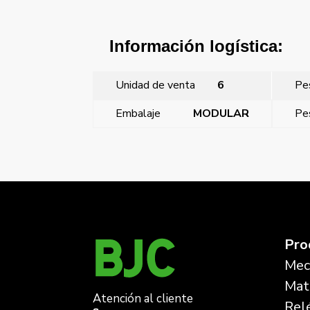
Información logística:
Unidad de venta
6
Pe
Embalaje
MODULAR
Pe
←
Viva, salida cables, gris lava con garras
Pro
Mec
Mate
Atención al cliente
Rel