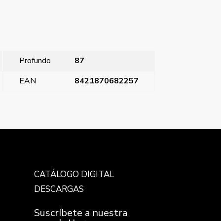
Profundo
87
EAN
8421870682257
Viva, Salida cables, Viva, plata luna con garras
→
CATÁLOGO DIGITAL
DESCARGAS
Suscríbete a nuestra