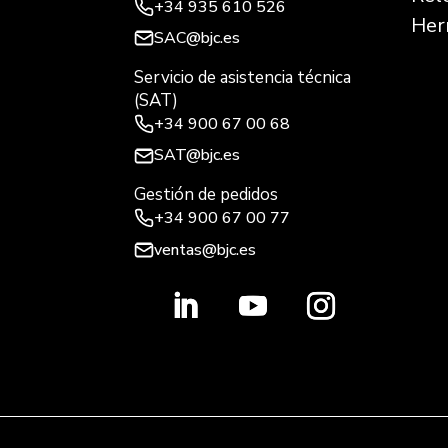
+34
935 610 526
Her
SAC@bjc.es
Servicio de asistencia técnica
(SAT)
+34
900 67 00 68
SAT@bjc.es
Gestión de pedidos
+34 900 67 00 77
ventas@bjc.es