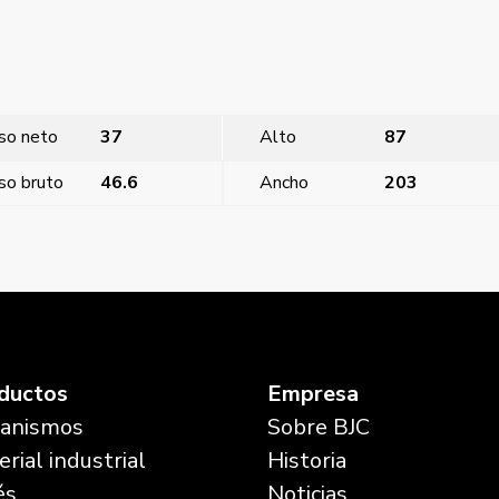
so neto
37
Alto
87
so bruto
46.6
Ancho
203
ductos
Empresa
anismos
Sobre BJC
rial industrial
Historia
és
Noticias