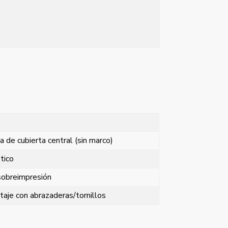
a de cubierta central (sin marco)
tico
sobreimpresión
aje con abrazaderas/tornillos