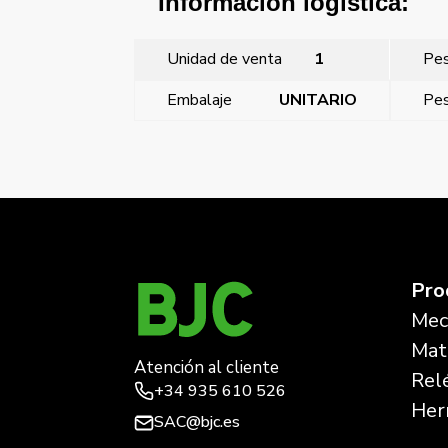
Información logística:
Unidad de venta
1
Pe
Embalaje
UNITARIO
Pes
←
Viva, pulsador na, logo timbre, plata luna
Pro
Mec
Mate
Atención al cliente
Rel
+34
935 610 526
Her
SAC@bjc.es