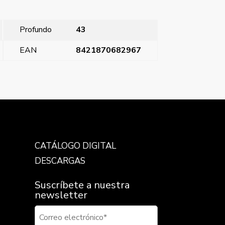
Profundo
43
EAN
8421870682967
ador, logo timbre, señalizador plata luna garras
→
CATÁLOGO DIGITAL
DESCARGAS
Suscríbete a nuestra
newsletter