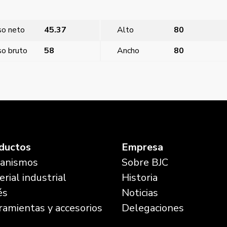
so neto
45.37
Alto
80
o bruto
58
Ancho
80
Viva, puls
ductos
Empresa
anismos
Sobre BJC
rial industrial
Historia
és
Noticias
ramientas y accesorios
Delegaciones