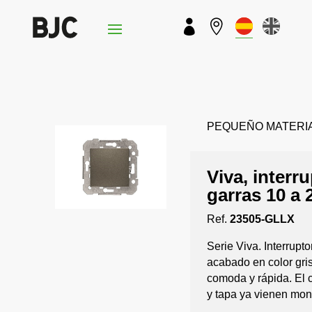


PEQUEÑO MATERIAL › 
Viva, interr
garras 10 a 
Ref.
23505-GLLX
Serie Viva. Interrupt
acabado en color gri
comoda y rápida. El 
y tapa ya vienen mo