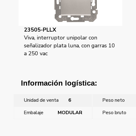
23505-PLLX
Viva, interruptor unipolar con
señalizador plata luna, con garras 10
a 250 vac
Información logística:
Unidad de venta
6
Peso neto
Embalaje
MODULAR
Peso bruto
←
Viva, interruptor unipolar con señalizador, gris lava
sin garras 10 a 250 vac