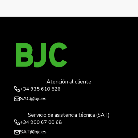
Viva, interruptor unipolar gris lava, con garras 10 ax
250 vac
→
Atención al cliente
+34
935 610 526
SAC@bjc.es
Servicio de asistencia técnica (SAT)
+34
900 67 00 68
SAT@bjc.es