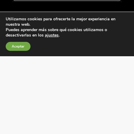
Utilizamos cookies para ofrecerte la mejor experiencia en
nuestra web.
Puedes aprender más sobre qué cookies utilizamos o
desactivarlas en los
ajustes
.
Aceptar
Condiciones generales de venta
Política de Cookies
Política de privacidad
Política de Calidad
Canales de información
Condiciones de Uso del Sitio Web
Fábrica Electrotécnica Josa, S.A.
Avenida de la Llana 95-105, 08191, Rubí (Barcelona),
España