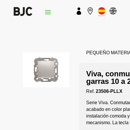


PEQUEÑO MATERIAL ›
Viva, conmut
garras 10 a 
Ref.
23506-PLLX
Serie Viva. Conmutad
acabado en color pla
instalación comoda y
mecanismo. La tecla