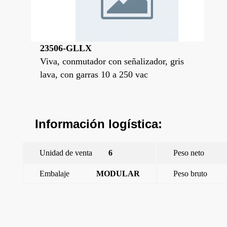
23506-GLLX
Viva, conmutador con señalizador, gris
lava, con garras 10 a 250 vac
Información logística:
Unidad de venta
6
Peso neto
Embalaje
MODULAR
Peso bruto
←
Viva, conmutador con señalizador, plata luna sin garras 10 a
250 vac
Viva, conmutador, plata luna, con garras 10 ax 250 vac
→