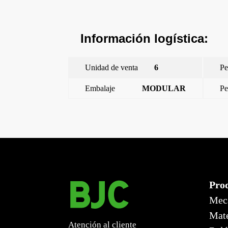
Información logística:
Unidad de venta
6
Pe
Embalaje
MODULAR
Pe
←
Viva, conmutador 16a, blanco
Pro
Mec
Mate
Atención al cliente