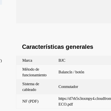
Características generales
Marca
BJC
F)
Método de
Balancín / botón
funcionamiento
Sistema de
Conmutador
cableado
https://d7rh5s3nxmpy4.cloudfro
NF (PDF)
ECO.pdf