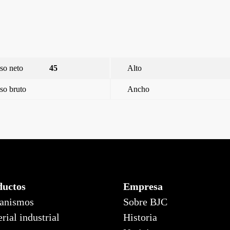
so neto
45
Alto
so bruto
Ancho
ductos
Empresa
anismos
Sobre BJC
rial industrial
Historia