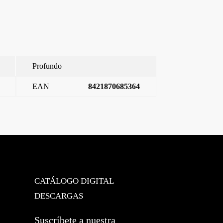
Profundo
EAN
8421870685364
Viva, conmutador 16a, plata luna
→
CATÁLOGO DIGITAL
DESCARGAS
Suscríbete a nuestra