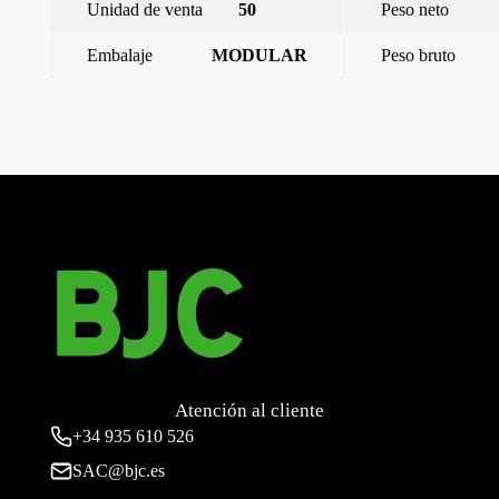
Unidad de venta
50
Peso neto
Embalaje
MODULAR
Peso bruto
←
Tornillo con aislante de m-4 (con tuerca)
Iris, Señalizador luminoso led azul para interruptor uniporal,
pulsador, conmutador y cruzamiento 230 v~ se
→
Atención al cliente
+34
935 610 526
SAC@bjc.es