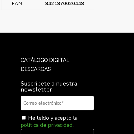
EAN
8421870020448
Sol, tecla estrecha pulsador timbre
→
CATÁLOGO DIGITAL
DESCARGAS
Suscríbete a nuestra
newsletter
He leído y acepto la
política de privacidad
.