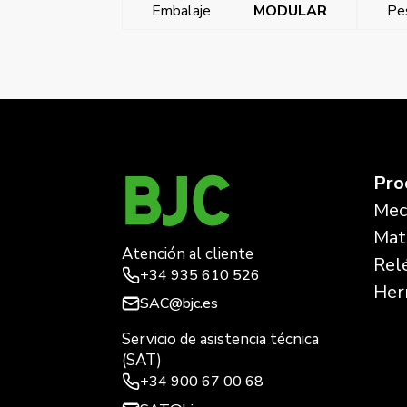
Embalaje
MODULAR
Pe
←
Sol, tecla estrecha interruptor bipolar
Pro
Mec
Mate
Atención al cliente
Rel
+34
935 610 526
Her
SAC@bjc.es
Servicio de asistencia técnica
(SAT)
+34
900 67 00 68