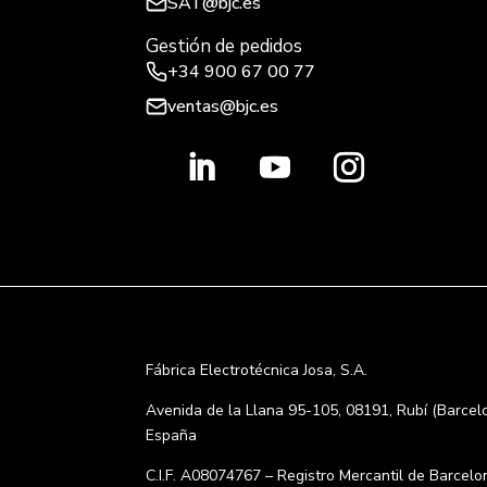
SAT@bjc.es
Gestión de pedidos
+34 900 67 00 77
ventas@bjc.es
Fábrica Electrotécnica Josa, S.A.
Avenida de la Llana 95-105, 08191, Rubí (Barcel
España
C.I.F. A08074767 – Registro Mercantil de Barcelo