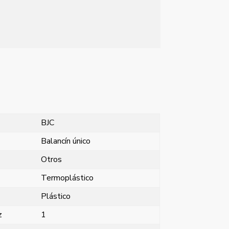
BJC
Balancín único
Otros
Termoplástico
Plástico
z
1