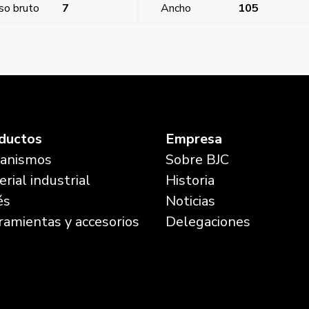
so bruto
7
Ancho
105
ductos
Empresa
anismos
Sobre BJC
rial industrial
Historia
és
Noticias
ramientas y accesorios
Delegaciones