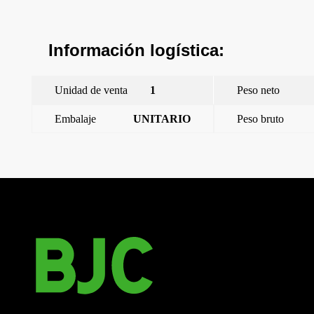
Información logística:
Unidad de venta
1
Peso neto
Embalaje
UNITARIO
Peso bruto
←
Style, tecla bipolar I/O con difusor, Chocolate
Style, tecla simple con difusor, Dorado Malta
→