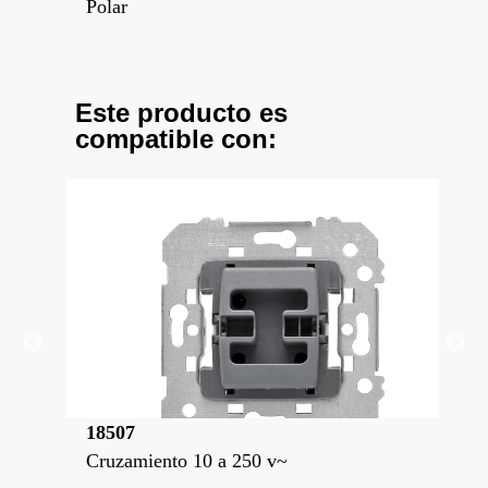
Polar
Mal
Este producto es
compatible con:
18507
18
Cruzamiento 10 a 250 v~
Int