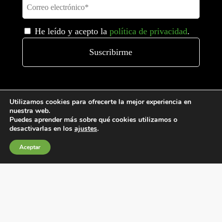
He leído y acepto la
política de privacidad
.
Utilizamos cookies para ofrecerte la mejor experiencia en
nuestra web.
Puedes aprender más sobre qué cookies utilizamos o
desactivarlas en los
ajustes
.
Condiciones generales de venta
Aceptar
Política de Cookies
Política de privacidad
Política de Calidad
Canales de información
Condiciones de Uso del Sitio Web