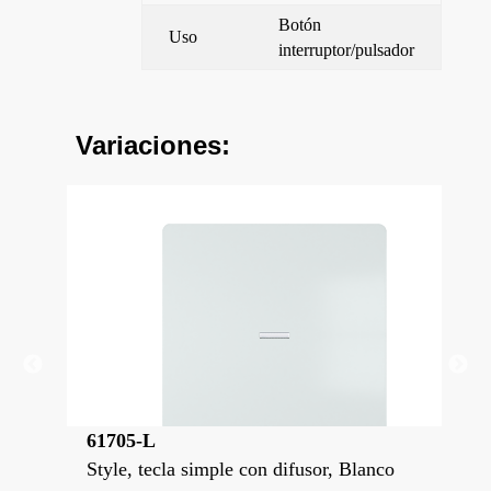
Botón
Uso
interruptor/pulsador
Variaciones:
61705-L
61
ta
Style, tecla simple con difusor, Blanco
Sty