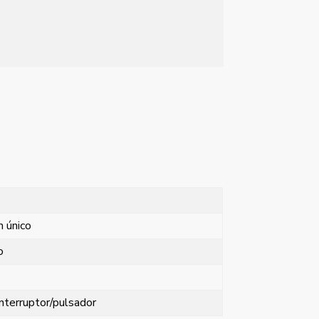
n único
o
nterruptor/pulsador