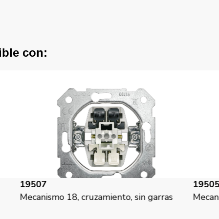
ible con:
19505-X
1
rras
Mecanismo 18, interruptor, con garras
Me
co