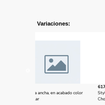
Variaciones:
61705-IP-CH
acabado color
Style, tecla ancha, en acabado col
Chocolate