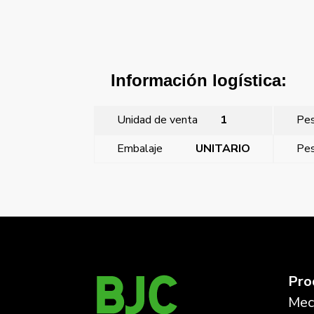
Información logística:
Unidad de venta
1
Pe
Embalaje
UNITARIO
Pes
←
Miro, tapa detector movimiento Blanco Mate
Pro
Mec