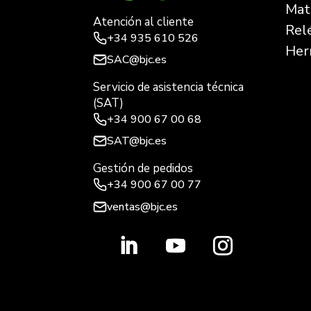
Mate
Atención al cliente
Rel
+34
935 610 526
Her
SAC@bjc.es
Servicio de asistencia técnica
(SAT)
+34
900 67 00 68
SAT@bjc.es
Gestión de pedidos
+34 900 67 00 77
ventas@bjc.es