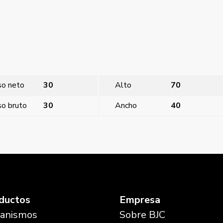
so neto
30
Alto
70
o bruto
30
Ancho
40
ductos
Empresa
anismos
Sobre BJC