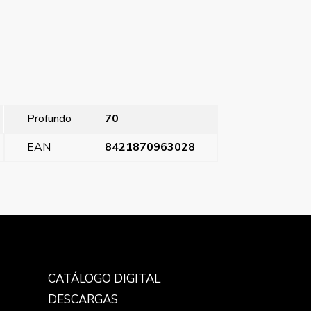
Profundo
70
EAN
8421870963028
Style, tecla símbolo timbre, Antracita Cosso
→
CATÁLOGO DIGITAL
DESCARGAS