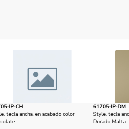
61705-IP-DM
6
or
Style, tecla ancha, en acabado color
St
Dorado Malta
Pl