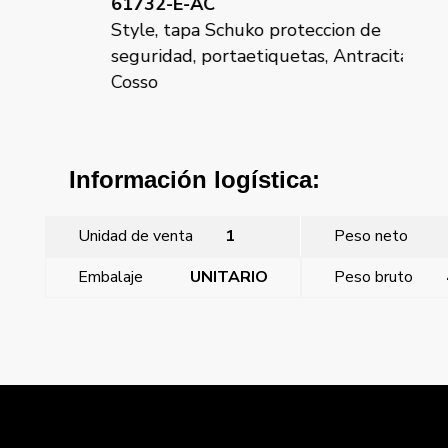
61732-E-AC
61
e
Style, tapa Schuko proteccion de
Sty
seguridad, portaetiquetas, Antracita
seg
Cosso
Ma
Información logística:
Unidad de venta
1
Peso neto
Embalaje
UNITARIO
Peso bruto
←
Style, tapa Schuko proteccion de seguridad.
Style, tapa Schuko proteccion de seguridad, Negro
Mate
→