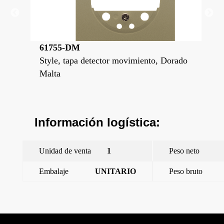
61755-DM
61
Style, tapa detector movimiento, Dorado
Sty
Malta
Met
Información logística:
Unidad de venta
1
Peso neto
Embalaje
UNITARIO
Peso bruto
←
Miro, tapa detector movimiento Aluminio Metalizado
Miro, tapa detector movimiento Carbono Metalizado
→